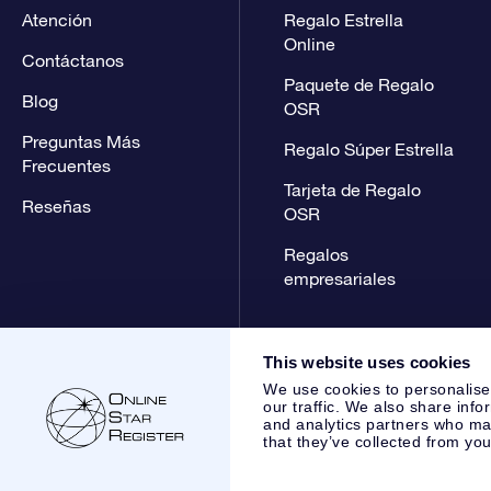
Atención
Regalo Estrella
Online
Contáctanos
Paquete de Regalo
Blog
OSR
Preguntas Más
Regalo Súper Estrella
Frecuentes
Tarjeta de Regalo
Reseñas
OSR
Regalos
empresariales
This website uses cookies
We use cookies to personalise
our traffic. We also share info
and analytics partners who may
that they’ve collected from you
Online Star Register BV
- Laan van de Maagd 83, 7324 BT 