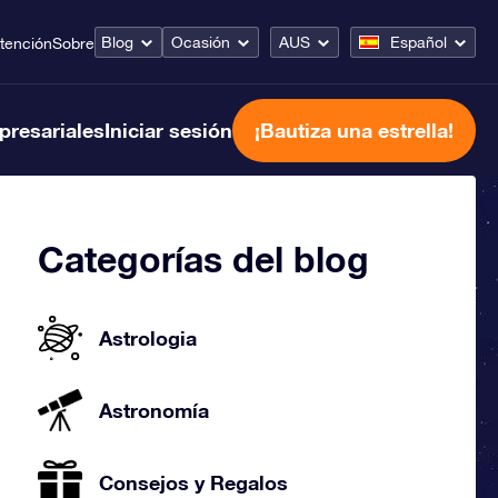
Blog
Ocasión
AUS
Español
tención
Sobre
presariales
Iniciar sesión
¡Bautiza una estrella!
Categorías del blog
Astrologia
Astronomía
Consejos y Regalos