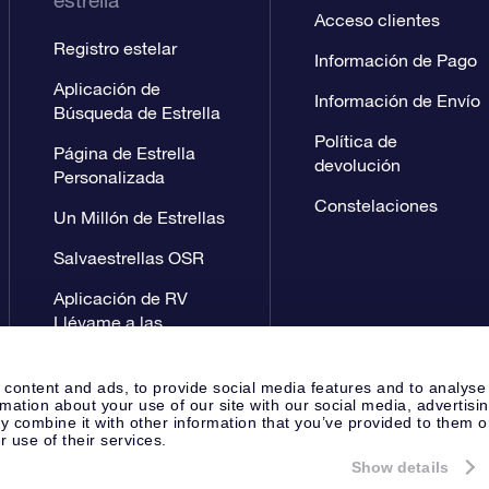
estrella
Acceso clientes
Registro estelar
Información de Pago
Aplicación de
Información de Envío
Búsqueda de Estrella
Política de
Página de Estrella
devolución
Personalizada
Constelaciones
Un Millón de Estrellas
Salvaestrellas OSR
Aplicación de RV
Llévame a las
estrellas
 content and ads, to provide social media features and to analyse
rmation about your use of our site with our social media, advertisi
 combine it with other information that you’ve provided to them o
r use of their services.
Show details
Página de prensa
Política de P
Apeldoorn, The Netherlands