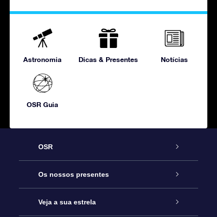
Astronomia
Dicas & Presentes
Notícias
OSR Guia
OSR
Serviço
Os nossos presentes
Contactos
Prenda Star Online
Veja a sua estrela