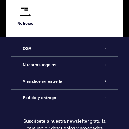
Noticias
OSR
Atención
Nuestros regalos
Contáctanos
Regalo Estrella Online
Visualice su estrella
Blog
Paquete de Regalo OSR
Registro estelar
Pedido y entrega
Preguntas Más Frecuentes
Regalo Súper Estrella
Aplicación de Búsqueda de Estrella
Acceso clientes
Suscríbete a nuestra newsletter gratuita
para recibir descuentos y novedades
Reseñas