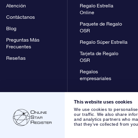
Atención
Regalo Estrella
Online
Contáctanos
Paquete de Regalo
Blog
OSR
Preguntas Más
Regalo Súper Estrella
Frecuentes
Tarjeta de Regalo
Reseñas
OSR
Regalos
empresariales
This website uses cookies
We use cookies to personalise
our traffic. We also share info
and analytics partners who may
that they’ve collected from you
Online Star Register BV
- Laan van de Maagd 83, 7324 BT 