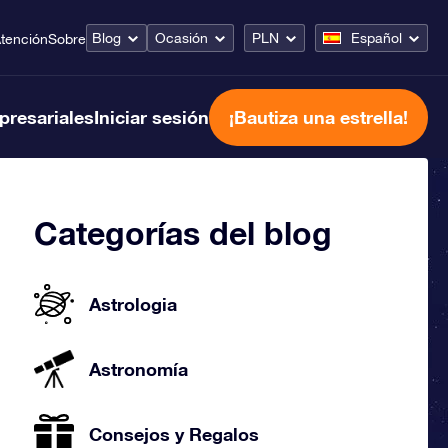
Blog
Ocasión
PLN
Español
tención
Sobre
presariales
Iniciar sesión
¡Bautiza una estrella!
Categorías del blog
Astrologia
Astronomía
Consejos y Regalos