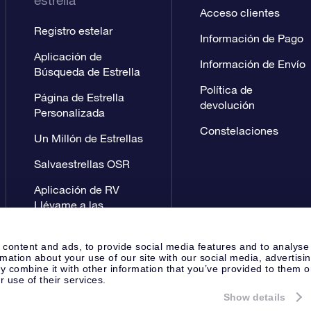
estrella
Acceso clientes
Registro estelar
Información de Pago
Aplicación de
Información de Envío
Búsqueda de Estrella
Política de
Página de Estrella
devolución
Personalizada
Constelaciones
Un Millón de Estrellas
Salvaestrellas OSR
Aplicación de RV
Llévame a las
estrellas
 content and ads, to provide social media features and to analyse
rmation about your use of our site with our social media, advertisi
 combine it with other information that you’ve provided to them o
r use of their services.
Show details
Página de prensa
Política de P
Apeldoorn, The Netherlands