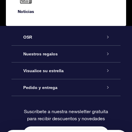
Noticias
OSR
Atención
Nuestros regalos
Contáctanos
Regalo Estrella Online
Visualice su estrella
Blog
Paquete de Regalo OSR
Registro estelar
Pedido y entrega
Preguntas Más Frecuentes
Regalo Súper Estrella
Aplicación de Búsqueda de Estrella
Acceso clientes
Suscríbete a nuestra newsletter gratuita
para recibir descuentos y novedades
Reseñas
Tarjeta de Regalo OSR
Página de Estrella Personalizada
Información de Pago