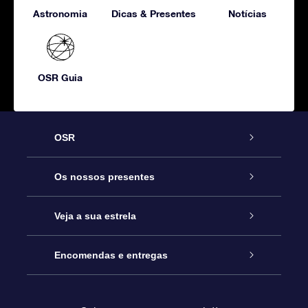
Astronomia
Dicas & Presentes
Notícias
OSR Guia
OSR
Serviço
Os nossos presentes
Contactos
Prenda Star Online
Veja a sua estrela
O Blog
Pacote Prenda OSR
Registo de Estrela
Encomendas e entregas
Perguntas Frequentes
Super Presente Estrela
App OSR Star Finder
Login do Cliente