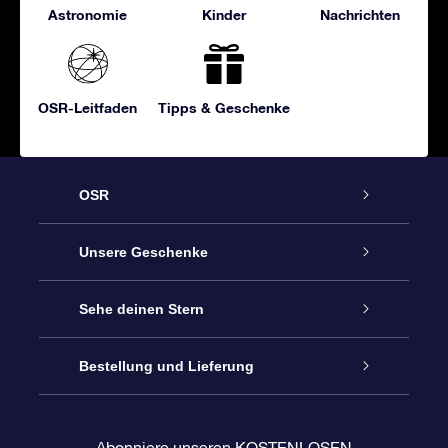
Astronomie
Kinder
Nachrichten
OSR-Leitfaden
Tipps & Geschenke
OSR
Service
Unsere Geschenke
Kontakt
Sterne schenken
Sehe deinen Stern
Blog
OSR-Geschenkpaket
Sternregister
Bestellung und Lieferung
Häufig Gestellte Fragen
Super Star Gift
OSR Star Finder App
Kundenlogin
Abonniere unseren KOSTENLOSEN