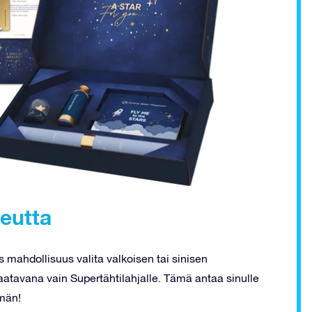
eutta
 mahdollisuus valita valkoisen tai sinisen
on saatavana vain Supertähtilahjalle. Tämä antaa sinulle
mmän!