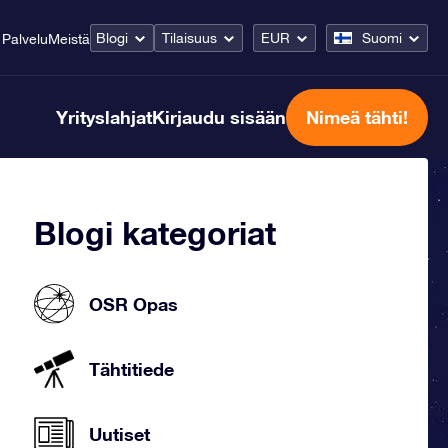
Blogi
Tilaisuus
EUR
Suomi
Palvelu
Meistä
Yrityslahjat
Kirjaudu sisään
Nimeä tähti!
Blogi kategoriat
OSR Opas
Tähtitiede
Uutiset