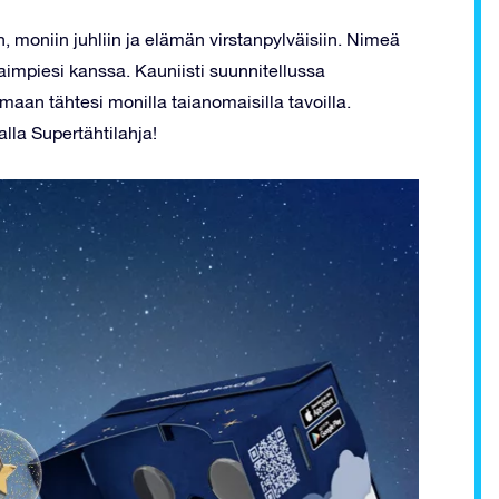
, moniin juhliin ja elämän virstanpylväisiin. Nimeä
aimpiesi kanssa. Kauniisti suunnitellussa
imaan tähtesi monilla taianomaisilla tavoilla.
la Supertähtilahja!