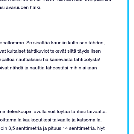
asi avaruuden halki.
depallomme. Se sisältää kauniin kultaisen tähden,
at kultaiset tähtikuviot tekevät siitä täydellisen
palloa nauttiaksesi häikäisevästä tähtipölystä!
oivat nähdä ja nauttia tähdestäsi mihin aikaan
iteleskoopin avulla voit löytää tähtesi taivaalta.
osoittamalla kaukoputkesi taivaalle ja katsomalla.
in 3,5 senttimetriä ja pituus 14 senttimetriä. Nyt