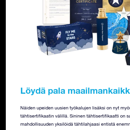
Löydä pala maailmankaikk
Näiden upeiden uusien työkalujen lisäksi on nyt myös
tähtisertifikaatin välillä. Sininen tähtisertifikaatti 
mahdollisuuden yksilöidä tähtilahjaasi entistä ene