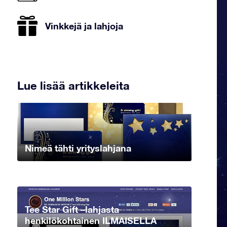
Vinkkejä ja lahjoja
Lue lisää artikkeleita
Nimeä tähti yrityslahjana
Tee Star Gift –lahjasta
henkilökohtainen ILMAISELLA