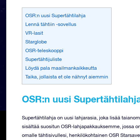
OSR:n uusi Supertähtilahja
Lennä tähtiin -sovellus
VR-lasit
Starglobe
OSR-teleskooppi
Supertähtijuliste
Löydä pala maailmankaikkeutta
Taika, jollaista et ole nähnyt aiemmin
OSR:n uusi Supertähtilahj
Supertähtilahja on uusi lahjarasia, joka lisää taianom
sisältää suositun OSR-lahjapakkauksemme, jossa on ik
omalle tähtisivullesi, henkilökohtainen OSR Starsaver