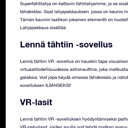
Supertähtilahja on kattavin tähtilahjamme, ja se sisält
tähdestäsi. Saat lahjapakkauksen, jossa on kaunis 
Tämän kauniin laatikon jokainen elementti on huolell
Lahjapakkaus sisältää:
Lennä tähtiin -sovellus
Lennä tähtiin VR -sovellus on hauskin tapa visualiso
virtuaalitodellisuudessa astronauttina, joka matkust
galaksia. Voit jopa käydä omassa tähdessäsi ja nähdä
sovelluksen ILMAISEKSI!
VR-lasit
Lennä tähtiin VR -sovelluksen hyödyntämiseksi parhaa
VR-pahvilasit, joiden avulla voit tehdä matkan avaruu