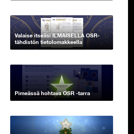
Valaise itseäsi ILMAISELLA OSR-
tähdistön tietolomakkeella
Pimeässä hohtava OSR -tarra