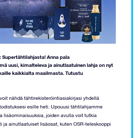
 Supertähtilahjasta! Anna pala
 uusi, kimalteleva ja ainutlaatuinen lahja on nyt
kkaille kaikkialta maailmasta. Tutustu
oit nähdä tähtirekisteröintiasiakirjasi yhdellä
todistuksesi esille heti. Upouusi tähtilahjamme
a lisäominaisuuksia, joiden avulla voit tutkia
i ja ainutlaatuiset lisäosat, kuten OSR-teleskooppi