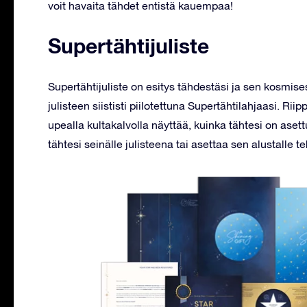
voit havaita tähdet entistä kauempaa!
Supertähtijuliste
Supertähtijuliste on esitys tähdestäsi ja sen kosmi
julisteen siististi piilotettuna Supertähtilahjaasi. Ri
upealla kultakalvolla näyttää, kuinka tähtesi on asettu
tähtesi seinälle julisteena tai asettaa sen alustalle 