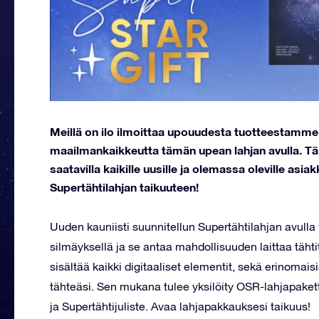
Meillä on ilo ilmoittaa upouudesta tuotteestamme:
maailmankaikkeutta tämän upean lahjan avulla. Tämä
saatavilla kaikille uusille ja olemassa oleville asia
Supertähtilahjan taikuuteen!
Uuden kauniisti suunnitellun Supertähtilahjan avulla v
silmäyksellä ja se antaa mahdollisuuden laittaa tähti
sisältää kaikki digitaaliset elementit, sekä erinomaisi
tähteäsi. Sen mukana tulee yksilöity OSR-lahjapakett
ja Supertähtijuliste. Avaa lahjapakkauksesi taikuus!