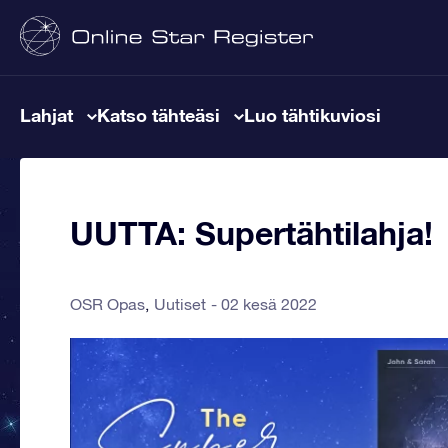
Lahjat
Katso tähteäsi
Luo tähtikuviosi
UUTTA: Supertähtilahja!
OSR Opas
Uutiset
02 kesä 2022