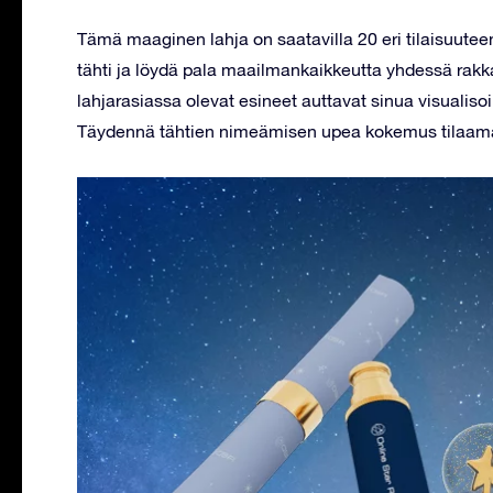
Tämä maaginen lahja on saatavilla 20 eri tilaisuuteen
tähti ja löydä pala maailmankaikkeutta yhdessä rakk
lahjarasiassa olevat esineet auttavat sinua visualiso
Täydennä tähtien nimeämisen upea kokemus tilaamal