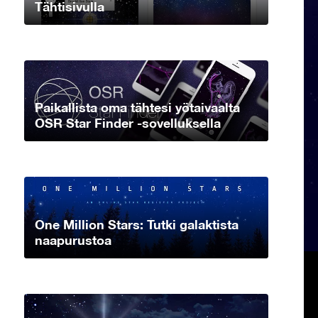
Tähtisivulla
Paikallista oma tähtesi yötaivaalta
OSR Star Finder -sovelluksella
One Million Stars: Tutki galaktista
naapurustoa