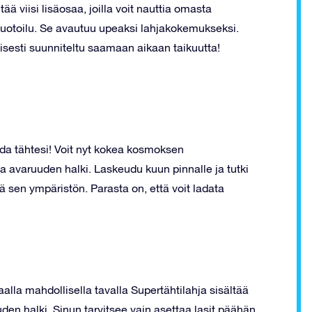
ää viisi lisäosaa, joilla voit nauttia omasta
muotoilu. Se avautuu upeaksi lahjakokemukseksi.
isesti suunniteltu saamaan aikaan taikuutta!
ida tähtesi! Voit nyt kokea kosmoksen
aa avaruuden halki. Laskeudu kuun pinnalle ja tutki
 sen ympäristön. Parasta on, että voit ladata
lla mahdollisella tavalla Supertähtilahja sisältää
den halki. Sinun tarvitsee vain asettaa lasit päähän,