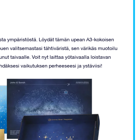
sesta ympäristöstä. Löydät tämän upean A3-kokoisen
ippuen valitsemastasi tähtiväristä, sen värikäs muotoilu
nut taivaalle. Voit nyt laittaa yötaivaalla loistavan
tehdäksesi vaikutuksen perheeseesi ja ystäviisi!