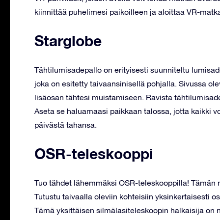
kiinnittää puhelimesi paikoilleen ja aloittaa VR-matk
Starglobe
Tähtilumisadepallo on erityisesti suunniteltu lumisa
joka on esitetty taivaansinisellä pohjalla. Sivussa olev
lisäosan tähtesi muistamiseen. Ravista tähtilumisade
Aseta se haluamaasi paikkaan talossa, jotta kaikki v
päivästä tahansa.
OSR-teleskooppi
Tuo tähdet lähemmäksi OSR-teleskooppilla! Tämän min
Tutustu taivaalla oleviin kohteisiin yksinkertaisesti 
Tämä yksittäisen silmälasiteleskoopin halkaisija on no