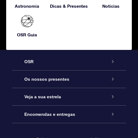
Astronomia
Dicas & Presentes
Notícias
OSR Guia
OSR
Serviço
Os nossos presentes
Contactos
Prenda Star Online
Veja a sua estrela
O Blog
Pacote Prenda OSR
Registo de Estrela
Encomendas e entregas
Perguntas Frequentes
Super Presente Estrela
App OSR Star Finder
Login do Cliente