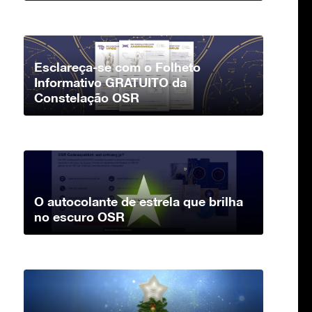
Esclareça-se com o Folheto
Informativo GRATUITO da
Constelação OSR
O autocolante de estrela que brilha
no escuro OSR