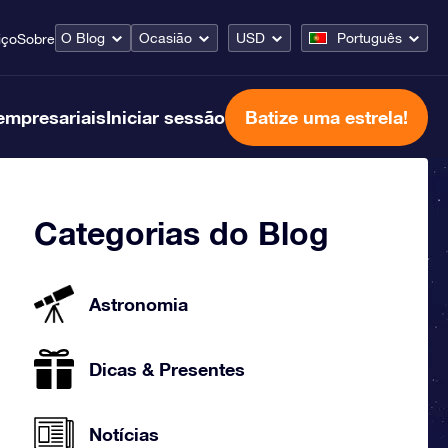
O Blog
Ocasião
USD
Português
iço
Sobre
empresariais
Iniciar sessão
Batize uma estrela!
Categorias do Blog
Astronomia
Dicas & Presentes
Notícias