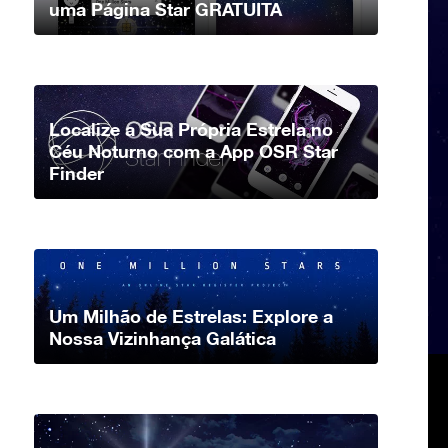
uma Página Star GRATUITA
Localize a Sua Própria Estrela no
Céu Noturno com a App OSR Star
Finder
Um Milhão de Estrelas: Explore a
Nossa Vizinhança Galática