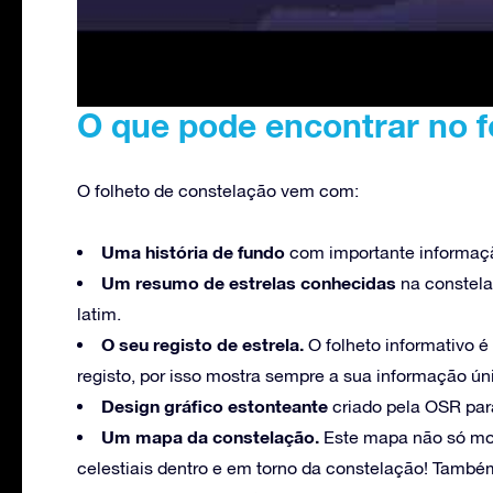
O que pode encontrar no f
O folheto de constelação vem com:
Uma história de fundo
com importante informaçã
Um resumo de estrelas conhecidas
na constela
latim.
O seu registo de estrela.
O folheto informativo é
registo, por isso mostra sempre a sua informação ún
Design gráfico estonteante
criado pela OSR para
Um mapa da constelação.
Este mapa não só mo
celestiais dentro e em torno da constelação! També