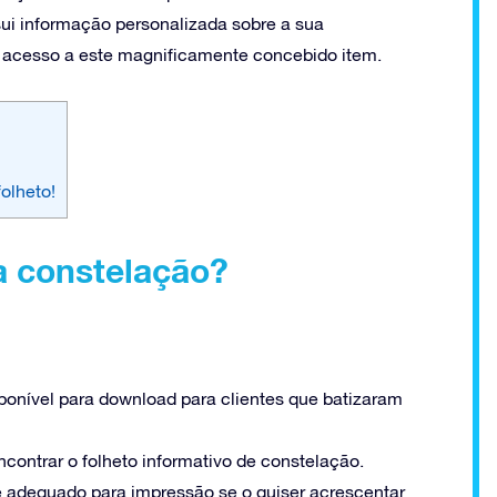
ssui informação personalizada sobre a sua
m acesso a este magnificamente concebido item.
olheto!
a constelação?
isponível para download para clientes que batizaram
contrar o folheto informativo de constelação.
 é adequado para impressão se o quiser acrescentar