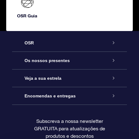
OSR Guia
OSR
Serviço
Os nossos presentes
Contactos
Prenda Star Online
Veja a sua estrela
O Blog
Pacote Prenda OSR
Registo de Estrela
Encomendas e entregas
Perguntas Frequentes
Super Presente Estrela
App OSR Star Finder
Login do Cliente
Subscreva a nossa newsletter
GRATUITA para atualizações de
Avaliações
O Cartão Presente OSR
Página de Estrela personalizada
Informação de pagamento
produtos e descontos