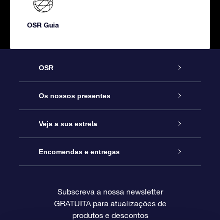
OSR Guia
OSR
Serviço
Os nossos presentes
Contactos
Prenda Star Online
Veja a sua estrela
O Blog
Pacote Prenda OSR
Registo de Estrela
Encomendas e entregas
Perguntas Frequentes
Super Presente Estrela
App OSR Star Finder
Login do Cliente
Subscreva a nossa newsletter
GRATUITA para atualizações de
Avaliações
O Cartão Presente OSR
Página de Estrela personalizada
Informação de pagamento
produtos e descontos