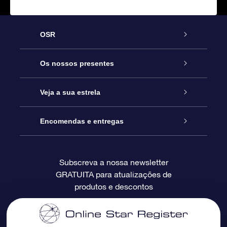
OSR
Serviço
Os nossos presentes
Contactos
Prenda Star Online
Veja a sua estrela
O Blog
Pacote Prenda OSR
Registo de Estrela
Encomendas e entregas
Perguntas Frequentes
Super Presente Estrela
App OSR Star Finder
Login do Cliente
Subscreva a nossa newsletter
GRATUITA para atualizações de
Avaliações
O Cartão Presente OSR
Página de Estrela personalizada
Informação de pagamento
produtos e descontos
Presentes corporativos
Um Milhão de Estrelas
Informação de envio