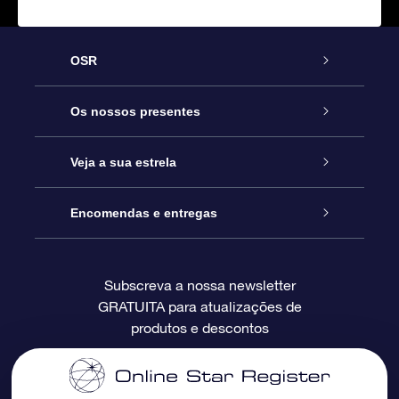
OSR
Serviço
Os nossos presentes
Contactos
Prenda Star Online
Veja a sua estrela
O Blog
Pacote Prenda OSR
Registo de Estrela
Encomendas e entregas
Perguntas Frequentes
Super Presente Estrela
App OSR Star Finder
Login do Cliente
Subscreva a nossa newsletter
GRATUITA para atualizações de
Avaliações
O Cartão Presente OSR
Página de Estrela personalizada
Informação de pagamento
produtos e descontos
Presentes corporativos
Um Milhão de Estrelas
Informação de envio