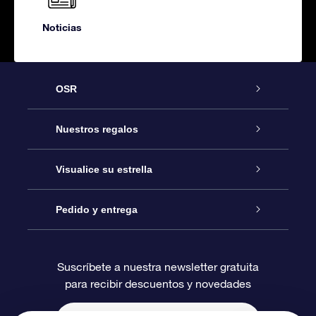
Noticias
OSR
Atención
Nuestros regalos
Contáctanos
Regalo Estrella Online
Visualice su estrella
Blog
Paquete de Regalo OSR
Registro estelar
Pedido y entrega
Preguntas Más Frecuentes
Regalo Súper Estrella
Aplicación de Búsqueda de Estrella
Acceso clientes
Suscríbete a nuestra newsletter gratuita
para recibir descuentos y novedades
Reseñas
Tarjeta de Regalo OSR
Página de Estrella Personalizada
Información de Pago