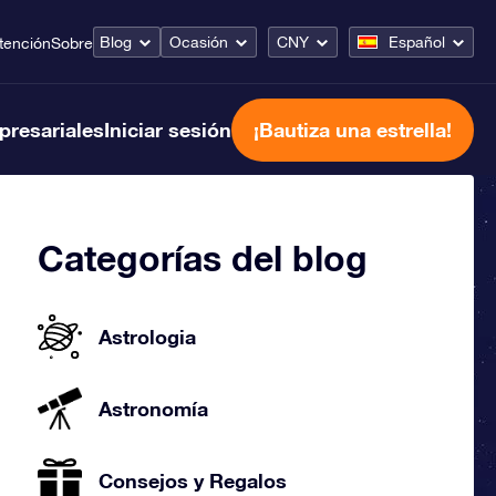
Blog
Ocasión
CNY
Español
tención
Sobre
presariales
Iniciar sesión
¡Bautiza una estrella!
Categorías del blog
Astrologia
Astronomía
Consejos y Regalos