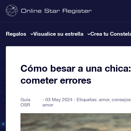
Regalos
Visualice su estrella
Crea tu Constel
Cómo besar a una chica:
cometer errores
Guía
03 May 2024 - Etiquetas:
amor
,
consejos
OSR
amor