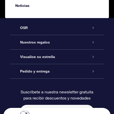
Noticias
OSR
Atención
Nuestros regalos
Contáctanos
Regalo Estrella Online
Visualice su estrella
Blog
Paquete de Regalo OSR
Registro estelar
Pedido y entrega
Preguntas Más Frecuentes
Regalo Súper Estrella
Aplicación de Búsqueda de Estrella
Acceso clientes
Suscríbete a nuestra newsletter gratuita
para recibir descuentos y novedades
Reseñas
Tarjeta de Regalo OSR
Página de Estrella Personalizada
Información de Pago
Regalos empresariales
Un Millón de Estrellas