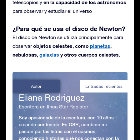
en la capacidad de los astrónomos
telescopios y
para observar y estudiar el universo
¿Para qué se usa el disco de Newton?
El disco de Newton se utiliza principalmente para
objetos celestes, como
planetas
,
observar
nebulosas,
galaxias
y otros cuerpos celestes.
Autor
Entradas recientes
Eliana Rodriguez
Escritora en línea Star Register
Soy apasionada de la escritura, con 10 años
creando contenido. En OSR, combino mi
pasión por las letras con el cosmos,
conociendo historias que nos conectan con la