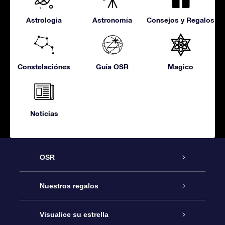
Astrologia
Astronomía
Consejos y Regalos
Constelaciónes
Guía OSR
Magico
Noticias
OSR
Atención
Nuestros regalos
Contáctanos
Regalo Estrella Online
Visualice su estrella