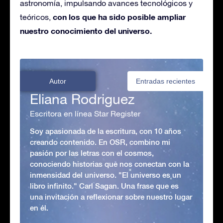
astronomía, impulsando avances tecnológicos y
con los que ha sido posible ampliar
teóricos,
nuestro conocimiento del universo.
Autor
Entradas recientes
Eliana Rodriguez
Escritora en línea Star Register
Soy apasionada de la escritura, con 10 años
creando contenido. En OSR, combino mi
pasión por las letras con el cosmos,
conociendo historias que nos conectan con la
inmensidad del universo. "El universo es un
libro infinito." Carl Sagan. Una frase que es
una invitación a reflexionar sobre nuestro lugar
en él.