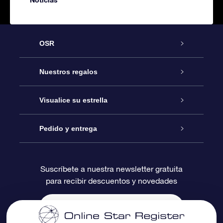
OSR
Atención
Nuestros regalos
Contáctanos
Regalo Estrella Online
Visualice su estrella
Blog
Paquete de Regalo OSR
Registro estelar
Pedido y entrega
Preguntas Más Frecuentes
Regalo Súper Estrella
Aplicación de Búsqueda de Estrella
Acceso clientes
Suscríbete a nuestra newsletter gratuita
para recibir descuentos y novedades
Reseñas
Tarjeta de Regalo OSR
Página de Estrella Personalizada
Información de Pago
Regalos empresariales
Un Millón de Estrellas
Información de Envío