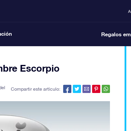
A
ación
Regalos em
bre Escorpio
del
Compartir este artículo: