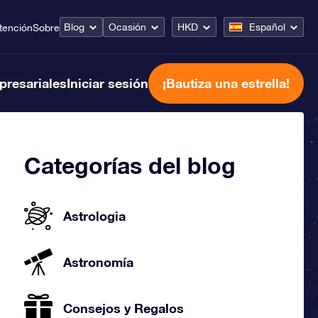
Blog
Ocasión
HKD
Español
tención
Sobre
presariales
Iniciar sesión
¡Bautiza una estrella!
Categorías del blog
Astrologia
Astronomía
Consejos y Regalos