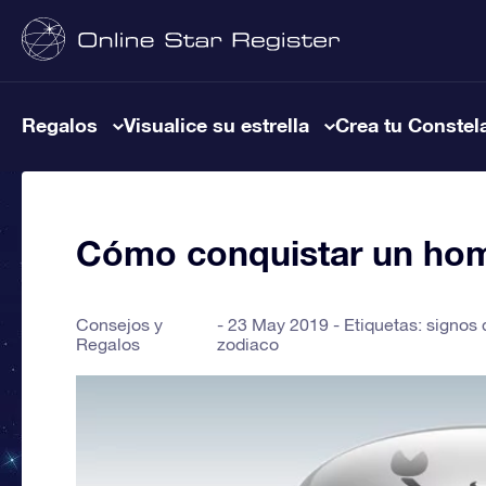
Regalos
Visualice su estrella
Crea tu Constel
Cómo conquistar un hom
Consejos y
23 May 2019 - Etiquetas:
signos 
Regalos
zodiaco