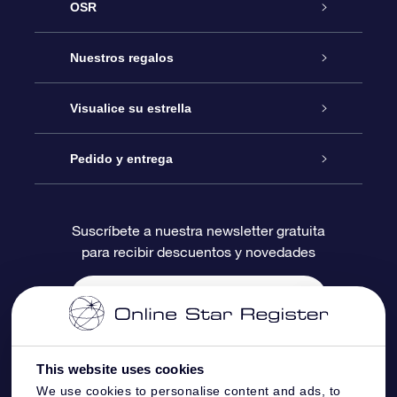
OSR
Atención
Nuestros regalos
Contáctanos
Regalo Estrella Online
Visualice su estrella
Blog
Paquete de Regalo OSR
Registro estelar
Pedido y entrega
Preguntas Más Frecuentes
Regalo Súper Estrella
Aplicación de Búsqueda de Estrella
Acceso clientes
Suscríbete a nuestra newsletter gratuita
para recibir descuentos y novedades
Reseñas
Tarjeta de Regalo OSR
Página de Estrella Personalizada
Información de Pago
Regalos empresariales
Un Millón de Estrellas
Información de Envío
Salvaestrellas OSR
Política de devolución
This website uses cookies
We use cookies to personalise content and ads, to