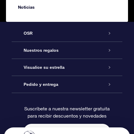
Noticias
OSR
Atención
Nuestros regalos
Contáctanos
Regalo Estrella Online
Visualice su estrella
Blog
Paquete de Regalo OSR
Registro estelar
Pedido y entrega
Preguntas Más Frecuentes
Regalo Súper Estrella
Aplicación de Búsqueda de Estrella
Acceso clientes
Suscríbete a nuestra newsletter gratuita
para recibir descuentos y novedades
Reseñas
Tarjeta de Regalo OSR
Página de Estrella Personalizada
Información de Pago