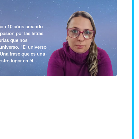
 con 10 años creando
asión por las letras
orias que nos
universo. "El universo
. Una frase que es una
stro lugar en él.