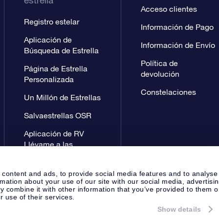
estrella
Acceso clientes
Registro estelar
Información de Pago
Aplicación de
Información de Envío
Búsqueda de Estrella
Política de
Página de Estrella
devolución
Personalizada
Constelaciones
Un Millón de Estrellas
Salvaestrellas OSR
Aplicación de RV
Llévame a las
estrellas
 content and ads, to provide social media features and to analyse
rmation about your use of our site with our social media, advertisi
 combine it with other information that you’ve provided to them o
r use of their services.
Show details
Página de prensa
Política de P
Apeldoorn, The Netherlands