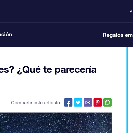
A
ación
Regalos em
es? ¿Qué te parecería
Compartir este artículo: