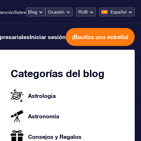
Blog
Ocasión
RUB
Español
tención
Sobre
presariales
Iniciar sesión
¡Bautiza una estrella!
Categorías del blog
Astrologia
Astronomía
Consejos y Regalos