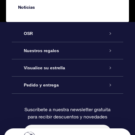
Noticias
OSR
Atención
Nuestros regalos
Contáctanos
Regalo Estrella Online
Visualice su estrella
Blog
Paquete de Regalo OSR
Registro estelar
Pedido y entrega
Preguntas Más Frecuentes
Regalo Súper Estrella
Aplicación de Búsqueda de Estrella
Acceso clientes
Suscríbete a nuestra newsletter gratuita
para recibir descuentos y novedades
Reseñas
Tarjeta de Regalo OSR
Página de Estrella Personalizada
Información de Pago