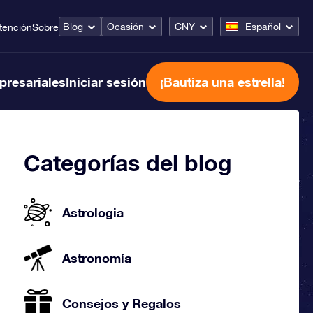
Blog
Ocasión
CNY
Español
tención
Sobre
presariales
Iniciar sesión
¡Bautiza una estrella!
Categorías del blog
Astrologia
Astronomía
Consejos y Regalos