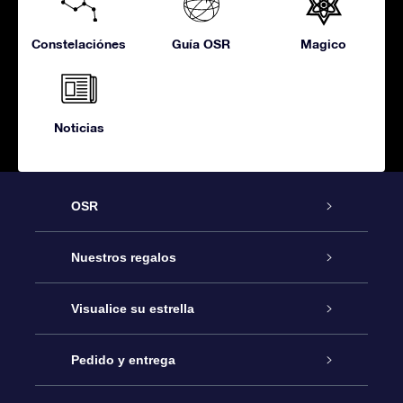
Constelaciónes
Guía OSR
Magico
Noticias
OSR
Atención
Nuestros regalos
Contáctanos
Regalo Estrella Online
Visualice su estrella
Blog
Paquete de Regalo OSR
Registro estelar
Pedido y entrega