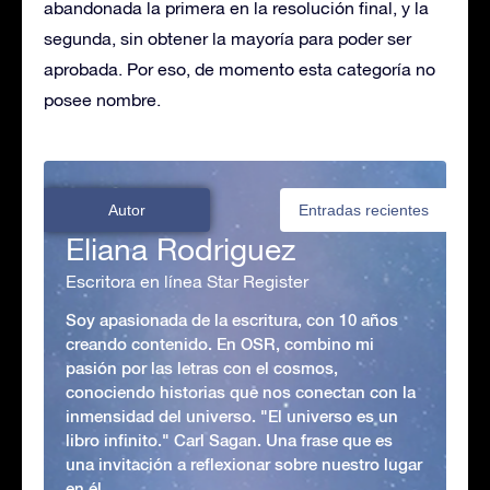
abandonada la primera en la resolución final,​ y la
segunda, sin obtener la mayoría para poder ser
aprobada. Por eso, de momento esta categoría no
posee nombre.
Autor
Entradas recientes
Eliana Rodriguez
Escritora en línea Star Register
Soy apasionada de la escritura, con 10 años
creando contenido. En OSR, combino mi
pasión por las letras con el cosmos,
conociendo historias que nos conectan con la
inmensidad del universo. "El universo es un
libro infinito." Carl Sagan. Una frase que es
una invitación a reflexionar sobre nuestro lugar
en él.