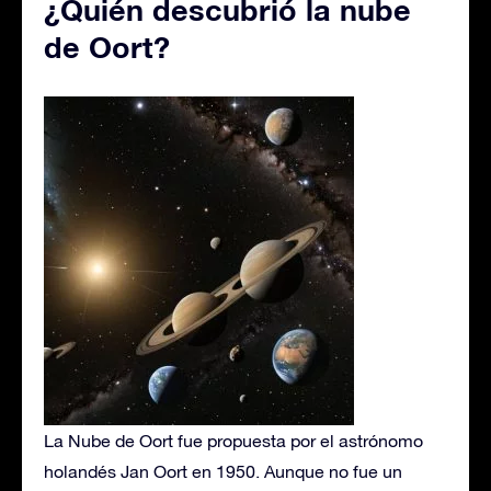
¿Quién descubrió la nube
de Oort?
La Nube de Oort fue propuesta por el astrónomo
holandés Jan Oort en 1950. Aunque no fue un