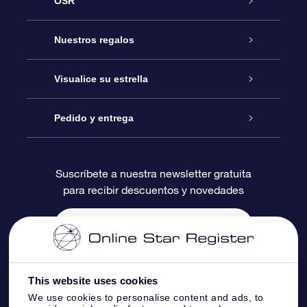
OSR
Atención
Nuestros regalos
Contáctanos
Regalo Estrella Online
Visualice su estrella
Blog
Paquete de Regalo OSR
Registro estelar
Pedido y entrega
Preguntas Más Frecuentes
Regalo Súper Estrella
Aplicación de Búsqueda de Estrella
Acceso clientes
Suscríbete a nuestra newsletter gratuita
para recibir descuentos y novedades
Reseñas
Tarjeta de Regalo OSR
Página de Estrella Personalizada
Información de Pago
Regalos empresariales
Un Millón de Estrellas
Información de Envío
Salvaestrellas OSR
Política de devolución
This website uses cookies
We use cookies to personalise content and ads, to