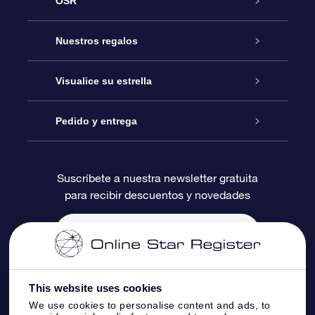
OSR
Atención
Nuestros regalos
Contáctanos
Regalo Estrella Online
Visualice su estrella
Blog
Paquete de Regalo OSR
Registro estelar
Pedido y entrega
Preguntas Más Frecuentes
Regalo Súper Estrella
Aplicación de Búsqueda de Estrella
Acceso clientes
Suscríbete a nuestra newsletter gratuita
para recibir descuentos y novedades
Reseñas
Tarjeta de Regalo OSR
Página de Estrella Personalizada
Información de Pago
Regalos empresariales
Un Millón de Estrellas
Información de Envío
Salvaestrellas OSR
Política de devolución
This website uses cookies
We use cookies to personalise content and ads, to