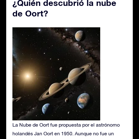
¿Quién descubrió la nube
de Oort?
La Nube de Oort fue propuesta por el astrónomo
holandés Jan Oort en 1950. Aunque no fue un