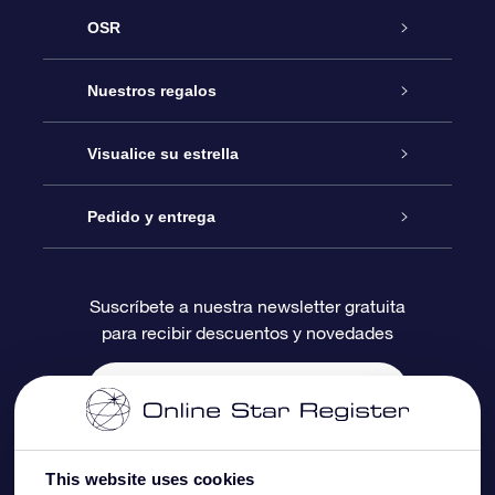
OSR
Atención
Nuestros regalos
Contáctanos
Regalo Estrella Online
Visualice su estrella
Blog
Paquete de Regalo OSR
Registro estelar
Pedido y entrega
Preguntas Más Frecuentes
Regalo Súper Estrella
Aplicación de Búsqueda de Estrella
Acceso clientes
Suscríbete a nuestra newsletter gratuita
para recibir descuentos y novedades
Reseñas
Tarjeta de Regalo OSR
Página de Estrella Personalizada
Información de Pago
Regalos empresariales
Un Millón de Estrellas
Información de Envío
Salvaestrellas OSR
Política de devolución
This website uses cookies