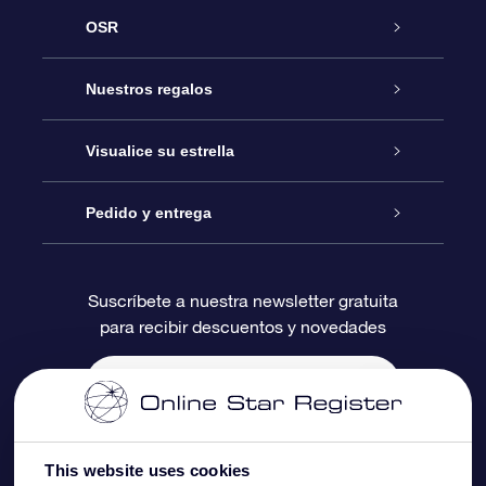
OSR
Atención
Nuestros regalos
Contáctanos
Regalo Estrella Online
Visualice su estrella
Blog
Paquete de Regalo OSR
Registro estelar
Pedido y entrega
Preguntas Más Frecuentes
Regalo Súper Estrella
Aplicación de Búsqueda de Estrella
Acceso clientes
Suscríbete a nuestra newsletter gratuita
para recibir descuentos y novedades
Reseñas
Tarjeta de Regalo OSR
Página de Estrella Personalizada
Información de Pago
Regalos empresariales
Un Millón de Estrellas
Información de Envío
Salvaestrellas OSR
Política de devolución
This website uses cookies