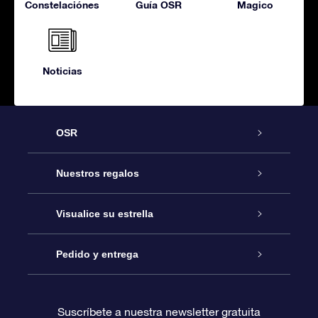
Constelaciónes
Guía OSR
Magico
Noticias
OSR
Atención
Nuestros regalos
Contáctanos
Regalo Estrella Online
Visualice su estrella
Blog
Paquete de Regalo OSR
Registro estelar
Pedido y entrega
Preguntas Más Frecuentes
Regalo Súper Estrella
Aplicación de Búsqueda de Estrella
Acceso clientes
Suscríbete a nuestra newsletter gratuita