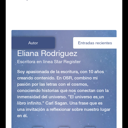
Autor
Entradas recientes
Eliana Rodriguez
Escritora en línea Star Register
Soy apasionada de la escritura, con 10 años
creando contenido. En OSR, combino mi
pasión por las letras con el cosmos,
conociendo historias que nos conectan con la
inmensidad del universo. "El universo es un
libro infinito." Carl Sagan. Una frase que es
una invitación a reflexionar sobre nuestro lugar
en él.