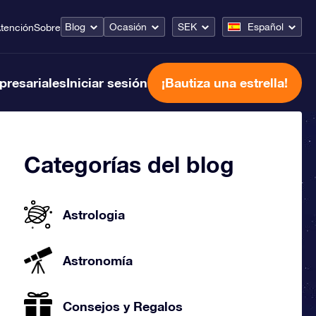
Blog
Ocasión
SEK
Español
tención
Sobre
presariales
Iniciar sesión
¡Bautiza una estrella!
Categorías del blog
Astrologia
Astronomía
Consejos y Regalos