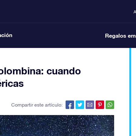
A
ación
Regalos em
colombina: cuando
ricas
Compartir este artículo: