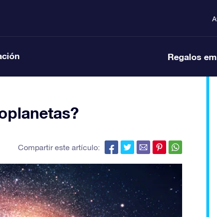
A
ación
Regalos em
xoplanetas?
Compartir este artículo: