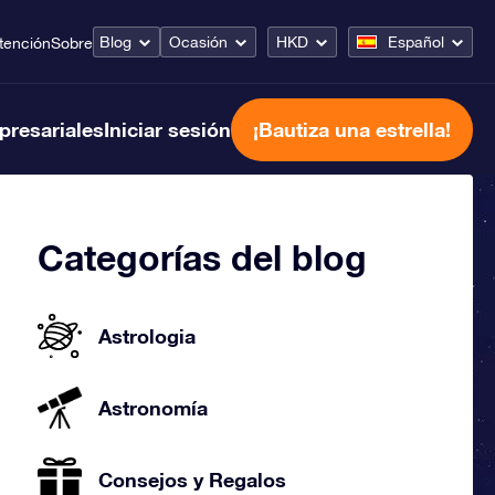
Blog
Ocasión
HKD
Español
tención
Sobre
presariales
Iniciar sesión
¡Bautiza una estrella!
Categorías del blog
Astrologia
Astronomía
Consejos y Regalos