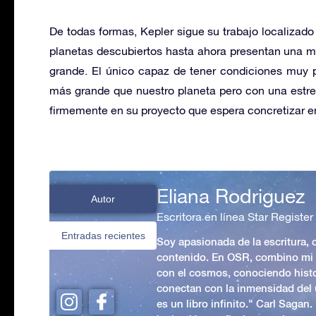
De todas formas, Kepler sigue su trabajo localizado
planetas descubiertos hasta ahora presentan una m
grande. El único capaz de tener condiciones muy p
más grande que nuestro planeta pero con una estrel
firmemente en su proyecto que espera concretizar en
Eliana Rodriguez
Autor
Escritora en línea Star Register
Entradas recientes
Soy apasionada de la escritura,
contenido. En OSR, combino mi p
con el cosmos, conociendo hist
conectan con la inmensidad del 
es un libro infinito." Carl Sagan