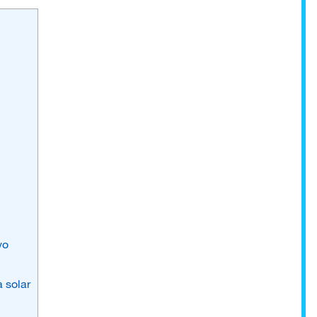
vo
a solar