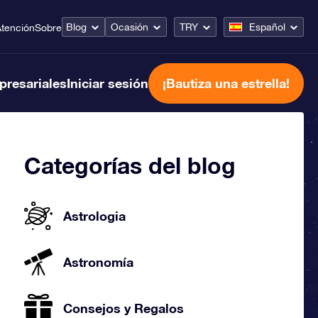
Blog
Ocasión
TRY
Español
tención
Sobre
presariales
Iniciar sesión
¡Bautiza una estrella!
Categorías del blog
Astrologia
Astronomía
Consejos y Regalos