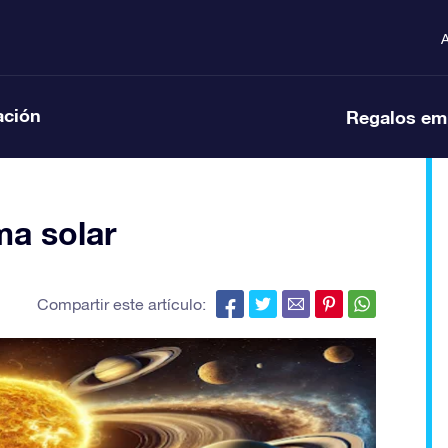
A
ación
Regalos em
ma solar
Compartir este artículo: