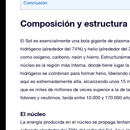
Conclusión
Composición y estructura 
El Sol es esencialmente una bola gigante de plasm
hidrógeno (alrededor del 74%) y helio (alrededor de
como oxígeno, carbono, neón y hierro. Estructuralment
núcleo es la región más interna, donde tiene lugar la
hidrógeno se combinan para formar helio, liberando
aquí es extremadamente alta, alcanzando unos 15 mil
que es miles de millones de veces superior a la de l
fotones y neutrinos, tarda entre 10.000 y 170.000 año
El núcleo
La energía producida en el núcleo se propaga lentam
extiende alrededor del 70% del radio del Sol. Aquí, l