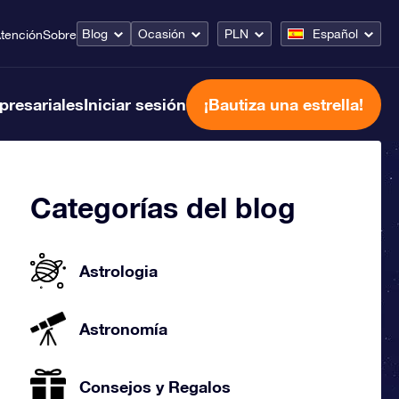
Blog
Ocasión
PLN
Español
tención
Sobre
presariales
Iniciar sesión
¡Bautiza una estrella!
Categorías del blog
Astrologia
Astronomía
Consejos y Regalos