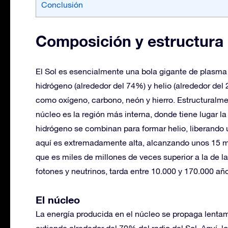
Conclusión
Composición y estructura 
El Sol es esencialmente una bola gigante de plasm
hidrógeno (alrededor del 74%) y helio (alrededor de
como oxígeno, carbono, neón y hierro. Estructuralment
núcleo es la región más interna, donde tiene lugar la
hidrógeno se combinan para formar helio, liberando
aquí es extremadamente alta, alcanzando unos 15 mil
que es miles de millones de veces superior a la de l
fotones y neutrinos, tarda entre 10.000 y 170.000 año
El núcleo
La energía producida en el núcleo se propaga lentam
extiende alrededor del 70% del radio del Sol. Aquí, l