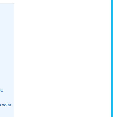
vo
a solar