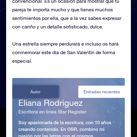
convencional. Es un ocasión para mostrar que tu
pareja te importa mucho y que tienes muchos
sentimientos por ella, que a la vez sabes expresar
con cariño y un detalle sofisticado, dulce.
Una estrella siempre perdurará e incluso os hará
conmemorar este día de San Valentín de forma
especial.
Autor
Entradas recientes
Eliana Rodriguez
Escritora en línea Star Register
Soy apasionada de la escritura, con 10 años
creando contenido. En OSR, combino mi
pasión por las letras con el cosmos,