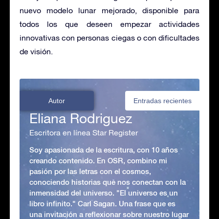
nuevo modelo lunar mejorado, disponible para
todos los que deseen empezar actividades
innovativas con personas ciegas o con dificultades
de visión.
Autor
Entradas recientes
Eliana Rodriguez
Escritora en línea Star Register
Soy apasionada de la escritura, con 10 años
creando contenido. En OSR, combino mi
pasión por las letras con el cosmos,
conociendo historias que nos conectan con la
inmensidad del universo. "El universo es un
libro infinito." Carl Sagan. Una frase que es
una invitación a reflexionar sobre nuestro lugar