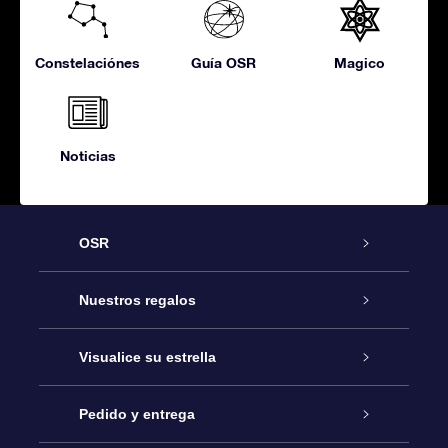
Constelaciónes
Guía OSR
Magico
Noticias
OSR
Atención
Nuestros regalos
Contáctanos
Regalo Estrella Online
Visualice su estrella
Blog
Paquete de Regalo OSR
Registro estelar
Pedido y entrega