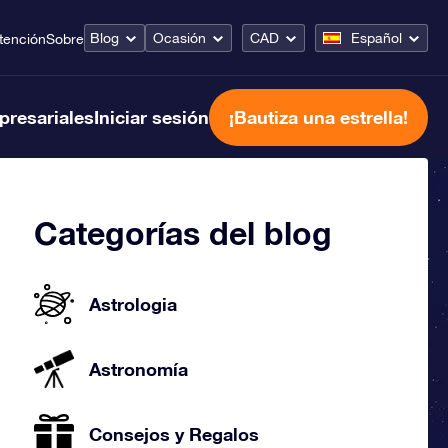
Blog
Ocasión
CAD
Español
tención
Sobre
presariales
Iniciar sesión
¡Bautiza una estrella!
Categorías del blog
Astrologia
Astronomía
Consejos y Regalos