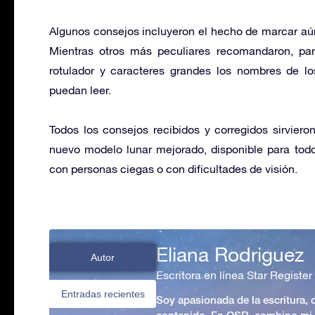
Algunos consejos incluyeron el hecho de marcar aún 
Mientras otros más peculiares recomandaron, para
rotulador y caracteres grandes los nombres de los
puedan leer.
Todos los consejos recibidos y corregidos sirvier
nuevo modelo lunar mejorado, disponible para tod
con personas ciegas o con dificultades de visión.
Eliana Rodriguez
Autor
Escritora en línea Star Register
Entradas recientes
Soy apasionada de la escritura,