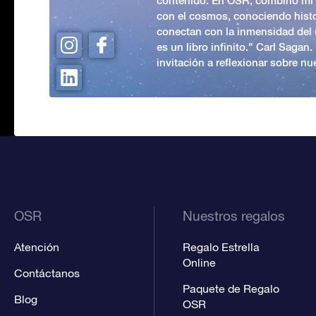
contenido. En OSR, combino mi p
con el cosmos, conociendo hist
conectan con la inmensidad del 
es un libro infinito." Carl Sagan
invitación a reflexionar sobre nue
OSR
Nuestros regalos
Atención
Regalo Estrella
Online
Contáctanos
Paquete de Regalo
Blog
OSR