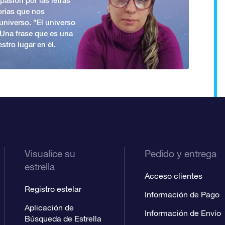
asión por las letras
orias que nos
universo. "El universo
. Una frase que es una
stro lugar en él.
Visualice su
Pedido y entrega
estrella
Acceso clientes
Registro estelar
Información de Pago
Aplicación de
Información de Envío
Búsqueda de Estrella