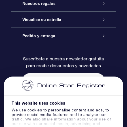
Atención
Nuestros regalos
Contáctanos
Regalo Estrella Online
Visualice su estrella
Blog
Paquete de Regalo OSR
Registro estelar
Pedido y entrega
Preguntas Más Frecuentes
Regalo Súper Estrella
Aplicación de Búsqueda de Estrella
Acceso clientes
Suscríbete a nuestra newsletter gratuita
para recibir descuentos y novedades
Reseñas
Tarjeta de Regalo OSR
Página de Estrella Personalizada
Información de Pago
Regalos empresariales
Un Millón de Estrellas
Información de Envío
Salvaestrellas OSR
Política de devolución
This website uses cookies
We use cookies to personalise content and ads, to
provide social media features and to analyse our
Aplicación de RV Llévame a las estrellas
Constelaciones
traffic. We also share information about your use of
our site with our social media, advertising and