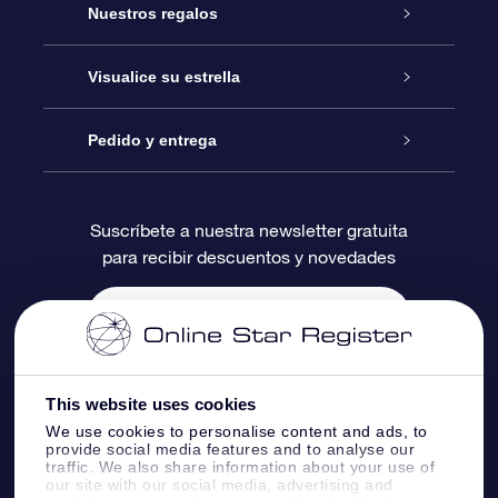
Atención
Nuestros regalos
Contáctanos
Regalo Estrella Online
Visualice su estrella
Blog
Paquete de Regalo OSR
Registro estelar
Pedido y entrega
Preguntas Más Frecuentes
Regalo Súper Estrella
Aplicación de Búsqueda de Estrella
Acceso clientes
Suscríbete a nuestra newsletter gratuita
para recibir descuentos y novedades
Reseñas
Tarjeta de Regalo OSR
Página de Estrella Personalizada
Información de Pago
Regalos empresariales
Un Millón de Estrellas
Información de Envío
Salvaestrellas OSR
Política de devolución
This website uses cookies
We use cookies to personalise content and ads, to
provide social media features and to analyse our
Aplicación de RV Llévame a las estrellas
Constelaciones
traffic. We also share information about your use of
our site with our social media, advertising and