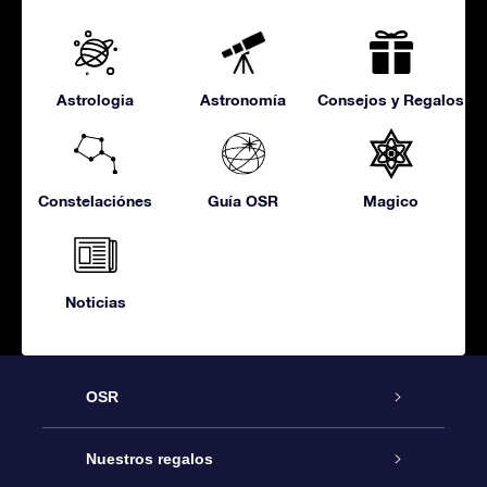
Astrologia
Astronomía
Consejos y Regalos
Constelaciónes
Guía OSR
Magico
Noticias
OSR
Atención
Nuestros regalos