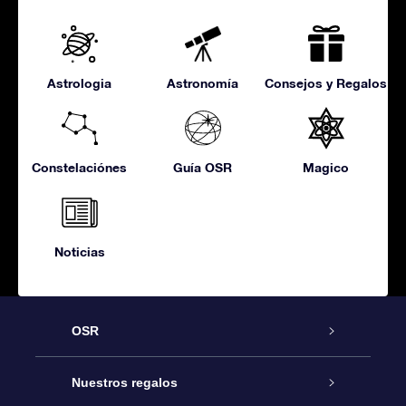
Astrologia
Astronomía
Consejos y Regalos
Constelaciónes
Guía OSR
Magico
Noticias
OSR
Atención
Nuestros regalos