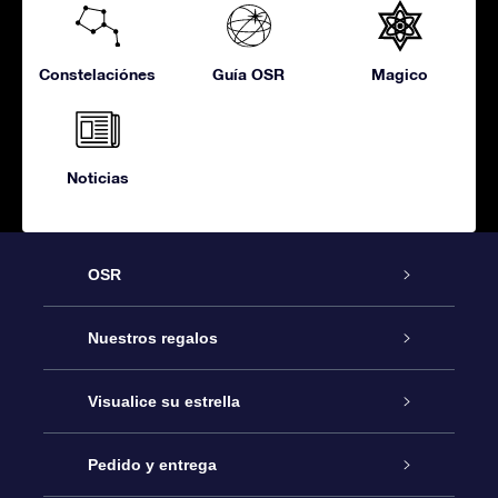
Constelaciónes
Guía OSR
Magico
Noticias
OSR
Atención
Nuestros regalos
Contáctanos
Regalo Estrella Online
Visualice su estrella
Blog
Paquete de Regalo OSR
Registro estelar
Pedido y entrega