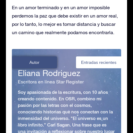
En un amor terminado y en un amor imposible
perdemos la paz que debe existir en un amor real,
por lo tanto, lo mejor es tomar distancia y buscar
un camino que realmente podamos encontrarla.
Autor
Entradas recientes
Eliana Rodriguez
Escritora en línea Star Register
Soy apasionada de la escritura, con 10 años
creando contenido. En OSR, combino mi
pasión por las letras con el cosmos,
conociendo historias que nos conectan con la
inmensidad del universo. "El universo es un
libro infinito." Carl Sagan. Una frase que es
una invitación a reflexionar sobre nuestro lugar