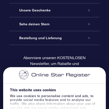
Service
Unsere Geschenke
Kontakt
Sterne schenken
Sehe deinen Stern
Blog
OSR-Geschenkpaket
Sternregister
Bestellung und Lieferung
Häufig Gestellte Fragen
Super Star Gift
OSR Star Finder App
Kundenlogin
Abonniere unseren KOSTENLOSEN
Newsletter, um Rabatte und
Bewertungen
OSR-Geschenkgutschein
Personalisierte Sternseite
Zahlungsinformationen
Produktneuigkeiten zu erhalten
Firmengeschenke
One Million Stars
Versandinformationen
This website uses cookies
OSR-Starsaver
Rückgaberecht
We use cookies to personalise content and ads, to
provide social media features and to analyse our
traffic. We also share information about your use of
VR-App „Fliege mich zu den Sternen“
Sternbilder
our site with our social media, advertising and