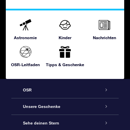
Astronomie
Kinder
Nachrichten
OSR-Leitfaden
Tipps & Geschenke
OSR
Service
Unsere Geschenke
Kontakt
Sterne schenken
Sehe deinen Stern