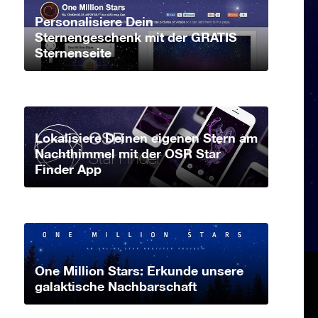
Personalisiere Dein
Sternengeschenk mit der GRATIS
Sternenseite
Lokalisiere Deinen eigenen Stern am
Nachthimmel mit der OSR Star
Finder App
One Million Stars: Erkunde unsere
galaktische Nachbarschaft