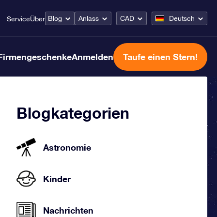
Blog
Anlass
CAD
Deutsch
Service
Über
Firmengeschenke
Anmelden
Taufe einen Stern!
Blogkategorien
Astronomie
Kinder
Nachrichten