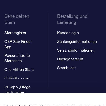
Sehe deinen
Bestellung und
Stern
Lieferung
Sternregister
Kundenlogin
OSR Star Finder
Zahlungsinformationen
App
Versandinformationen
Personalisierte
Rückgaberecht
Sternseite
Sternbilder
One Million Stars
OSR-Starsaver
VR-App „Fliege
mich zu den
Sternen“