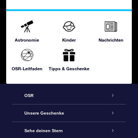
Astronomie
Kinder
Nachrichten
OSR-Leitfaden
Tipps & Geschenke
OSR
Service
Unsere Geschenke
Kontakt
Sterne schenken
Sehe deinen Stern