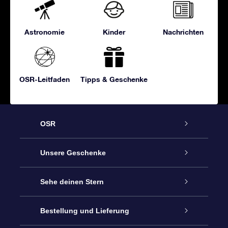
Astronomie
Kinder
Nachrichten
OSR-Leitfaden
Tipps & Geschenke
OSR
Service
Unsere Geschenke
Kontakt
Sterne schenken
Sehe deinen Stern
Blog
OSR-Geschenkpaket
Sternregister
Bestellung und Lieferung