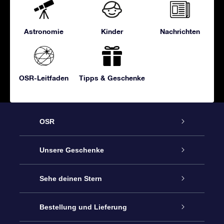
Astronomie
Kinder
Nachrichten
OSR-Leitfaden
Tipps & Geschenke
OSR
Service
Unsere Geschenke
Kontakt
Sterne schenken
Sehe deinen Stern
Blog
OSR-Geschenkpaket
Sternregister
Bestellung und Lieferung